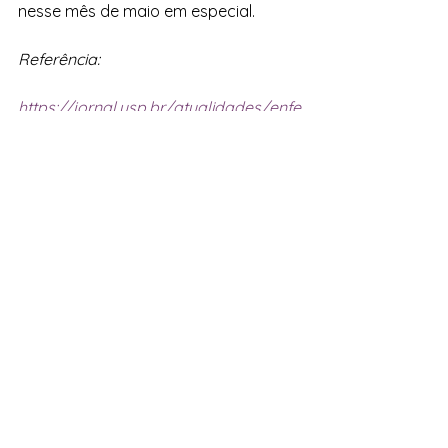
nesse mês de maio em especial.
Referência:
https://jornal.usp.br/atualidades/enfe
rmagem-e-espinha-dorsal-do-
sistema-de-saude/
https://www.segurancadopaciente.co
m.br/noticia/enfermeiro-garante-
qualidade-na-assistencia-em-
hospitais/
manual-anotacoes-de-enfermagem-
coren-sp.pdf 