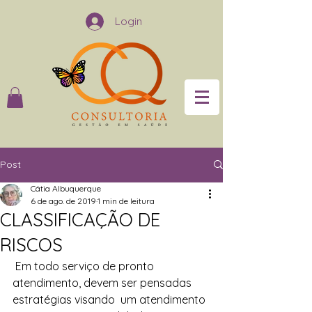
Login
Post
Cátia Albuquerque
6 de ago. de 2019
1 min de leitura
CLASSIFICAÇÃO DE
RISCOS
 Em todo serviço de pronto 
atendimento, devem ser pensadas 
estratégias visando  um atendimento 