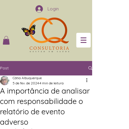
Login
Post
Cátia Albuquerque
5 de fev. de 2024
4 min de leitura
A importância de analisar
com responsabilidade o
relatório de evento
adverso